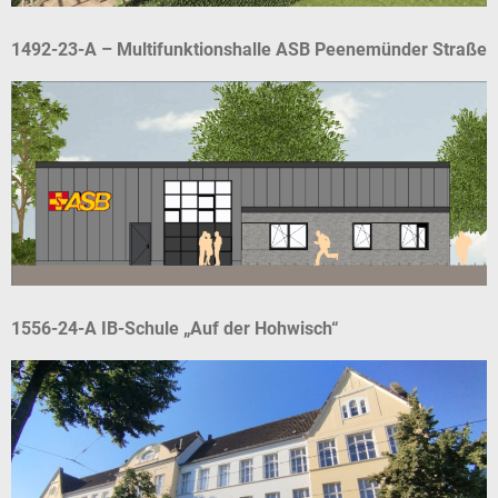
1492-23-A – Multifunktionshalle ASB Peenemünder Straße
1556-24-A IB-Schule „Auf der Hohwisch“